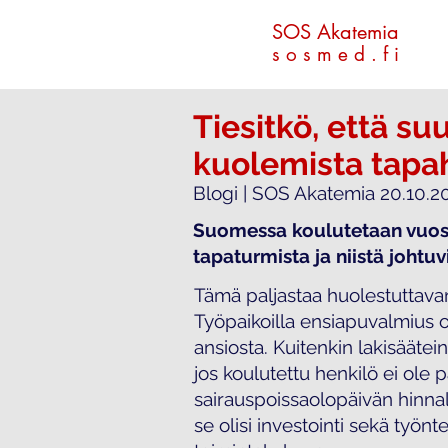
SOS Akatemia
s o s m e d . f i
Tiesitkö, että su
kuolemista tapah
Blogi | SOS Akatemia 20.10.2
Suomessa koulutetaan vuosit
tapaturmista ja niistä johtu
Tämä paljastaa huolestuttav
Työpaikoilla ensiapuvalmius o
ansiosta. Kuitenkin lakisäätei
jos koulutettu henkilö ei ole
sairauspoissaolopäivän hinnall
se olisi investointi sekä työnt