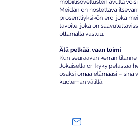
mobiilisovellusten avulla voi
Meidän on nostettava itsevar
prosenttiyksikön ero, joka me
tavoite, joka on saavutettaviss
ottamalla vastuu.
Älä pelkää, vaan toimi
Kun seuraavan kerran tilanne t
Jokaisella on kyky pelastaa h
osaksi omaa elämääsi – sinä vo
kuoleman välillä.
SosMed Oy
asiakaspalvelu@sos