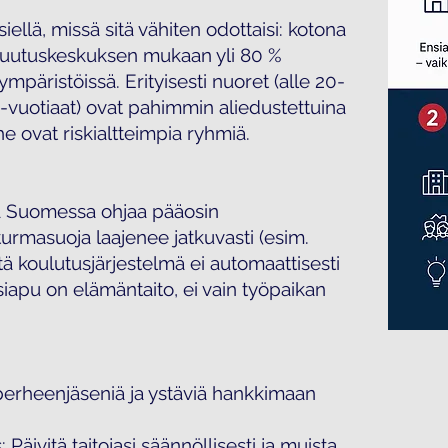
iellä, missä sitä vähiten odottaisi: kotona
akuutuskeskuksen mukaan yli 80 %
mpäristöissä. Erityisesti nuoret (alle 20-
60-vuotiaat) ovat pahimmin aliedustettuina
e ovat riskialtteimpia ryhmiä.
a Suomessa ohjaa pääosin
urmasuoja laajenee jatkuvasti (esim.
ttä koulutusjärjestelmä ei automaattisesti
nsiapu on elämäntaito, ei vain työpaikan
 perheenjäseniä ja ystäviä hankkimaan
äivitä taitojasi säännöllisesti ja muista,