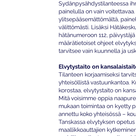
Sydänpysähdystilanteessa ihmin
painelulla on vain voitettavaa
ylitsepääsemättömältä, painelu
välittömästi. Lisäksi Hätäkesk
hätänumeroon 112, päivystäjä
määrätietoiset ohjeet elvytyks
tarvitsee vain kuunnella ja usk
Elvytystaito on kansalaistai
Tilanteen korjaamiseksi tarvi
yhteisöllistä vastuunkantoa.
korostaa, elvytystaito on kansa
Mitä voisimme oppia naapur
mukaan toimintaa on kyetty p
annettu koko yhteisössä – koul
Tanskassa elvytyksen opetus o
maallikkoauttajien kytkeminen