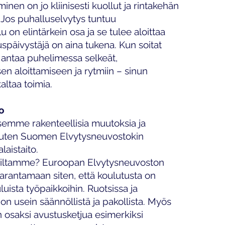
en on jo kliinisesti kuollut ja rintakehän
. Jos puhalluselvytys tuntuu
 on elintärkein osa ja se tulee aloittaa
uspäivystäjä on aina tukena. Kun soitat
 antaa puhelimessa selkeät,
en aloittamiseen ja rytmiin – sinun
altaa toimia.
to
tsemme rakenteellisia muutoksia ja
 Kuten Suomen Elvytysneuvostokin
laistaito.
eiltamme? Euroopan Elvytysneuvoston
arantamaan siten, että koulutusta on
uista työpaikkoihin. Ruotsissa ja
n usein säännöllistä ja pakollista. Myös
 osaksi avustusketjua esimerkiksi