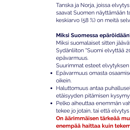
Tanska ja Norja, joissa elvyty
saavat Suomen näyttämään tod
keskiarvo (58 %) on meitä sel
Miksi Suomessa epäröidään
Miksi suomalaiset sitten jääv
Sydänliiton "Suomi elvyttää 
epävarmuus.
Suurimmat esteet elvytyksen a
Epävarmuus omasta osaamisesta
oikein.
Haluttomuus antaa puhalluselv
etäisyyden pitämisen kysymy
Pelko aiheuttaa enemmän vahin
tekee jo jotain, tai että elvyty
On äärimmäisen tärkeää muis
enempää haittaa kuin teke