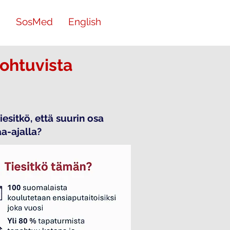
i
SosMed
English
johtuvista
esitkö, että suurin osa
a-ajalla?