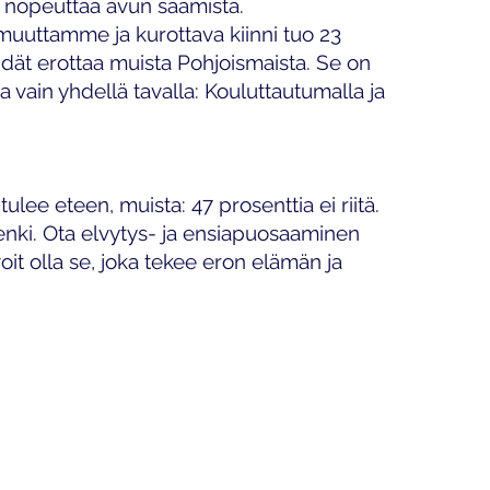
si nopeuttaa avun saamista.
muuttamme ja kurottava kiinni tuo 23
idät erottaa muista Pohjoismaista. Se on
a vain yhdellä tavalla: Kouluttautumalla ja
ulee eteen, muista: 47 prosenttia ei riitä.
enki. Ota elvytys- ja ensiapuosaaminen
it olla se, joka tekee eron elämän ja
Laskutustiedot
med.fi
Y-tunnus: 2988260-9
Verkkolaskutusosoite
Operaattoritunnus: 0