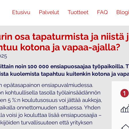
Etusivu
Palvelut
Tuotteet
FAQ
Blog
urin osa tapaturmista ja niistä 
tuu kotona ja vapaa-ajalla?
025
tain noin 100 000 ensiapuosaajaa työpaikoilla. Ti
vista kuolemista tapahtuu kuitenkin kotona ja vapa
an epätasapainon ensiapuvalmiudessa.
n kohtuullisella tasolla työlainsäädännön
nen 5 %:n koulutusosuus voi jättää aukkoja,
 paikalla onnettomuuden sattuessa. Yhden
a voisi jo kouluttaa lisää ensiapuosaajia –
ekijöiden turvallisuuteen että yrityksen