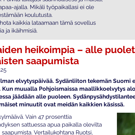
aa-ajalla. Mikäli työpaikallasi ei ole
estämään koulutusta.
ehota kaikkia lataamaan tämä sovellus
a ja ikäihmisiä.
den heikoimpia – alle puolet
isten saapumista
025
ilman elvytyspäivää. Sydänliiton tekemän Suomi e
 Kun muualla Pohjoismaissa maallikkoelvytys alo
essa jäädään alle puoleen. Sydänpysähdystilantee
mmäiset minuutit ovat meidän kaikkien käsissä.
kylmäävä. Vain 47 prosenttia
dyksen sattuessa apua paikalla olevilta
 saapumista. Vertailukohtana Ruotsi,