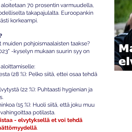
s aloitetaan 70 prosentin varmuudella,
elliselta takapajulalta. Euroopankin
västi korkeampi.
?
ät muiden pohjoismaalaisten taakse?
2023" -kyselyn mukaan suurin syy on
loittamiselle:
 (28 %): Pelko siitä, ettei osaa tehdä
ytystä (22 %): Puhtaasti hygienian ja
s.
koa (15 %): Huoli siitä, että joku muu
s vahingoittaa potilasta.
taa - elvytyksellä et voi tehdä
mättömyydellä
.