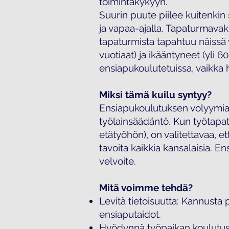
toimintakykyyn.
Suurin puute piilee kuitenkin s
ja vapaa-ajalla. Tapaturmav
tapaturmista tapahtuu näissä y
vuotiaat) ja ikääntyneet (yli 
ensiapukoulutetuissa, vaikka h
Miksi tämä kuilu syntyy?
Ensiapukoulutuksen volyymi
työlainsäädäntö. Kun työtapat
etätyöhön), on valitettavaa, e
tavoita kaikkia kansalaisia. E
velvoite.
Mitä voimme tehdä?
Levitä tietoisuutta: Kannusta
ensiaputaidot.
Hyödynnä työpaikan koulutus: P