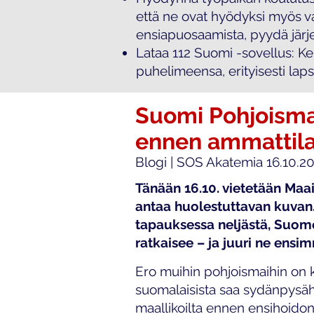
että ne ovat hyödyksi myös vap
ensiapuosaamista, pyydä järj
Lataa 112 Suomi -sovellus: K
puhelimeensa, erityisesti lapsi
Suomi Pohjoismai
ennen ammattila
Blogi | SOS Akatemia 16.10.2
Tänään 16.10. vietetään Maa
antaa huolestuttavan kuvan.
tapauksessa neljästä, Suom
ratkaisee – ja juuri ne ensi
Ero muihin pohjoismaihin on 
suomalaisista saa sydänpysäh
maallikoilta ennen ensihoidon