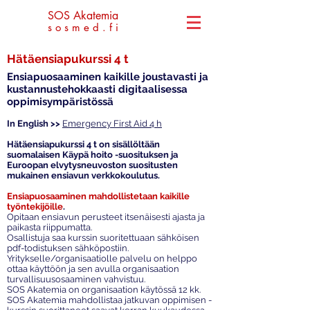
SOS Akatemia
s o s m e d . f i
Hätäensiapukurssi 4 t
Ensiapuosaaminen kaikille
joustavasti ja
kustannustehokkaasti
digitaalisessa
oppimisympäristössä
In English >>
Emergency First Aid 4 h
Hätäensiapukurssi 4 t
on sisällöltään
suomalaisen Käypä hoito -suosituksen ja
Euroopan elvytysneuvoston suositusten
mukainen ensiavun verkkokoulutus.
Ensiapuosaaminen mahdollistetaan kaikille
työntekijöille
.
​Opitaan ensiavun perusteet itsenäisesti ajasta ja
paikasta riippumatta.
Osallistuja saa kurssin suoritettuaan sähköisen
pdf-todistuksen sähköpostiin.
Yritykselle/organisaatiolle palvelu on helppo
ottaa käyttöön ja sen avulla organisaation
turvallisuusosaaminen vahvistuu.
SOS Akatemia on organisaation käytössä 12 kk.
SOS Akatemia mahdollistaa jatkuvan oppimisen -