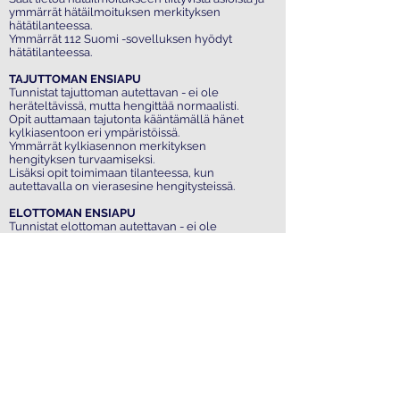
ymmärrät hätäilmoituksen merkityksen
hätätilanteessa.
Ymmärrät 112 Suomi -sovelluksen hyödyt
hätätilanteessa.
TAJUTTOMAN ENSIAPU
Tunnistat tajuttoman autettavan - ei ole
heräteltävissä, mutta hengittää normaalisti.
Opit auttamaan tajutonta kääntämällä hänet
kylkiasentoon eri ympäristöissä.
Ymmärrät kylkiasennon merkityksen
hengityksen turvaamiseksi.
Lisäksi opit toimimaan tilanteessa, kun
autettavalla on vierasesine hengitysteissä.​
ELOTTOMAN ENSIAPU
Tunnistat elottoman autettavan - ei ole
heräteltävissä, eikä hengitä normaalisti.
Opit auttamaan elotonta ja aloittamaan painelu-
puhalluselvytyksen.
Ymmärrät varhaisen elottomuuden
tunnistamisen ja hätäilmoituksen teon
merkityksen.
Opit käyttämään defibrillaattoria eli sydäniskuria.
SOKKI JA VERENVUODOT
Opit tunnistamaan sokin oireet ja
tyrehdyttämään runsaat verenvuodot