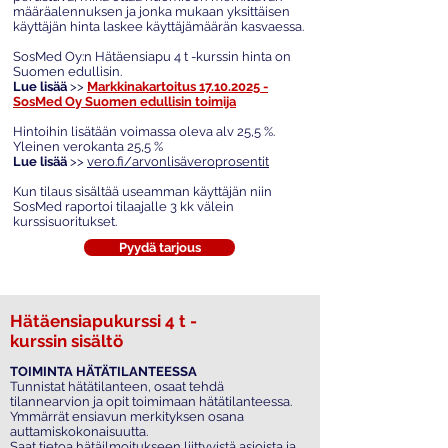
määräalennuksen ja jonka mukaan yksittäisen
käyttäjän hinta laskee käyttäjämäärän kasvaessa.
SosMed Oy:n Hätäensiapu 4 t -kurssin hinta on
Suomen edullisin.
Lue lisää
>>
Markkinakartoitus 17.10.2025 -
SosMed Oy Suomen edullisin toimija
Hintoihin lisätään voimassa oleva alv 25,5 %
.
Yleinen verokanta 25,5 %
Lue lisää
>>
vero.fi/arvonlisäveroprosentit
Kun tilaus sisältää useamman käyttäjän niin
SosMed raportoi tilaajalle 3 kk välein
kurssisuoritukset.
Pyydä tarjous
Hätäensiapukurssi 4 t -
kurssin sisältö
TOIMINTA HÄTÄTILANTEESSA
Tunnistat hätätilanteen, osaat tehdä
tilannearvion ja opit toimimaan hätätilanteessa.
Ymmärrät ensiavun merkityksen osana
auttamiskokonaisuutta.
Saat tietoa hätäilmoitukseen liittyvistä asioista ja