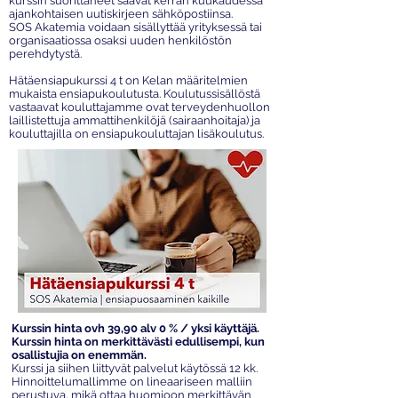
kurssin suorittaneet saavat kerran kuukaudessa
ajankohtaisen uutiskirjeen sähköpostiinsa.
SOS Akatemia voidaan sisällyttää yrityksessä tai
organisaatiossa osaksi uuden henkilöstön
perehdytystä.
Hätäensiapukurssi 4 t on Kelan määritelmien
mukaista ensiapukoulutusta. Koulutussisällöstä
vastaavat kouluttajamme ovat terveydenhuollon
laillistettuja ammattihenkilöjä (sairaanhoitaja) ja
kouluttajilla on ensiapukouluttajan lisäkoulutus.
Kurssin hinta ovh 39,90 alv 0 % / yksi käyttäjä.
Kurssin hinta on merkittävästi edullisempi, kun
osallistujia on enemmän.
Kurssi ja siihen liittyvät palvelut käytössä 12 kk.
Hinnoittelumallimme on
lineaariseen malliin
perustuva, mikä ottaa huomioon merkittävän